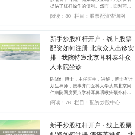
提供了杠杆操作的便利。然而，面对商场
上林林总总的选择，怎么甄别出安全可靠
阅读：
80
栏目：
股票配资查询网
的平台，成为投资....
新手炒股杠杆开户 - 线上股票
配资如何注册 北京众人出诊安
排 | 我院特邀北京耳科泰斗众
人来院坐诊
陈晓红 博士，主任医生，讲解，博士有计
划生导师，接事齐门医科大学从属北京同
仁病院国度要点学科耳鼻咽喉头颈外科专
科。现任北京同仁病院甲状腺头颈外科主
阅读：
76
栏目：
配资炒股中心
任、亦庄耳鼻咽....
新手炒股杠杆开户 - 线上股票
上证综指
3919.51
+19.16
+0.49%
配资如何注册 痔疮苦难多，北