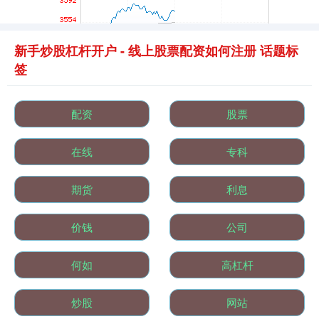
新手炒股杠杆开户 - 线上股票配资如何注册 话题标
签
基金指数
7236.70
+6.90
+0.10%
配资
股票
在线
专科
期货
利息
价钱
公司
何如
高杠杆
国债指数
229.64
+0.05
+0.02%
炒股
网站