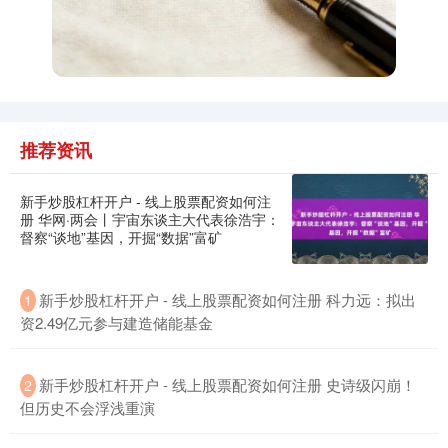
深证成指
14295.08
+184.96
+1.31%
推荐资讯
新手炒股杠杆开户 - 线上股票配资如何注
册 华网·两会丨宇宙东谈主大代表徐浩宇：
督察“谈地”基因，开掘“数据”富矿
新手炒股杠杆开户 - 线上股票配资如何注册 科力远：拟出
1
资2.49亿元参与建造储能基金
沪深300
4689.96
+38.65
+0.83%
新手炒股杠杆开户 - 线上股票配资如何注册 史诗级闪崩！
2
但历史不会浮浅重演