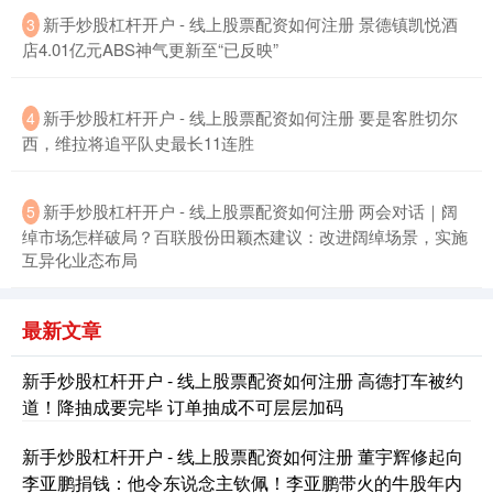
新手炒股杠杆开户 - 线上股票配资如何注册 景德镇凯悦酒
3
店4.01亿元ABS神气更新至“已反映”
新手炒股杠杆开户 - 线上股票配资如何注册 要是客胜切尔
4
北证50
1129.72
+6.84
+0.61%
西，维拉将追平队史最长11连胜
新手炒股杠杆开户 - 线上股票配资如何注册 两会对话｜阔
5
绰市场怎样破局？百联股份田颖杰建议：改进阔绰场景，实施
互异化业态布局
最新文章
创业板指
3577.20
+61.64
+1.75%
新手炒股杠杆开户 - 线上股票配资如何注册 高德打车被约
道！降抽成要完毕 订单抽成不可层层加码
新手炒股杠杆开户 - 线上股票配资如何注册 董宇辉修起向
李亚鹏捐钱：他令东说念主钦佩！李亚鹏带火的牛股年内