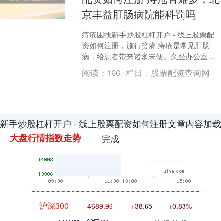
京丰益肛肠病院能科罚吗
痔疮困扰新手炒股杠杆开户 - 线上股票配
资如何注册，施行贫瘠 痔疮是常见肛肠
病，给患者带来诸多未便。久坐办公室的
上班族，因长时期坐着，血液轮回不畅，
阅读：
166
栏目：
股票配资查询网
易患痔疮；相....
深证成指
14295.08
+184.96
+1.31%
新手炒股杠杆开户 - 线上股票配资如何注册文章内容加载
大盘行情指数走势
完成
沪深300
4689.96
+38.65
+0.83%