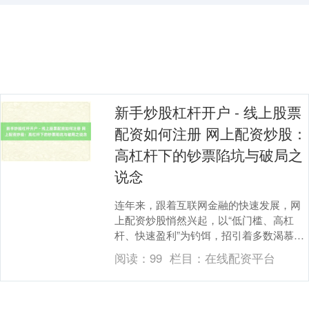
新手炒股杠杆开户 - 线上股票
配资如何注册 网上配资炒股：
高杠杆下的钞票陷坑与破局之
说念
上证综指
3900.35
+21.92
+0.57%
连年来，跟着互联网金融的快速发展，网
上配资炒股悄然兴起，以“低门槛、高杠
杆、快速盈利”为钓饵，招引着多数渴慕整
夜暴富的投资者。联系词，在高杠杆的放
阅读：
99
栏目：
在线配资平台
大效应下，钞票....