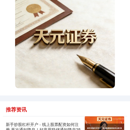
期指IC0
7730.00
-1.00
-0.01%
上证综指
3900.35
+21.92
+0.57%
推荐资讯
新手炒股杠杆开户 - 线上股票配资如何注
深证成指
14110.12
-34.08
-0.24%
册 再次通知降息！好意思联储通知降息25