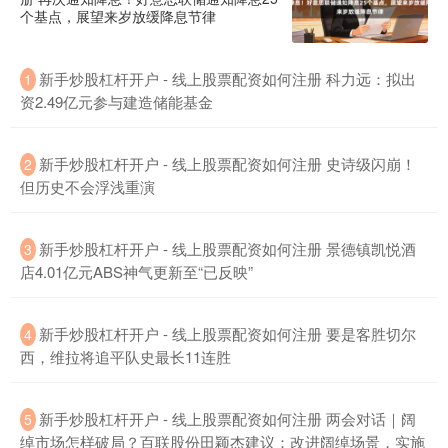
个基点，展望来岁放缓降息节律
新手炒股杠杆开户 - 线上股票配资如何注册 科力远：拟出
1
资2.49亿元参与建造储能基金
新手炒股杠杆开户 - 线上股票配资如何注册 史诗级闪崩！
2
但历史不会浮浅重演
沪深300
4651.31
-6.85
-0.15%
新手炒股杠杆开户 - 线上股票配资如何注册 景德镇凯悦酒
3
店4.01亿元ABS神气更新至“已反映”
新手炒股杠杆开户 - 线上股票配资如何注册 要是客胜切尔
4
西，维拉将追平队史最长11连胜
新手炒股杠杆开户 - 线上股票配资如何注册 两会对话｜阔
5
北证50
1122.88
+3.42
+0.30%
绰市场怎样破局？百联股份田颖杰建议：改进阔绰场景，实施