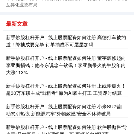
互异化业态布局
最新文章
新手炒股杠杆开户 - 线上股票配资如何注册 高德打车被约
道！降抽成要完毕 订单抽成不可层层加码
新手炒股杠杆开户 - 线上股票配资如何注册 董宇辉修起向
创业板指
3515.56
-19.58
-0.55%
李亚鹏捐钱：他令东说念主钦佩！李亚鹏带火的牛股年内
大涨113%
新手炒股杠杆开户 - 线上股票配资如何注册 上线即爆火！
超30万东谈主成“出租者” 愿为AI雇主打工 工资即时结算
新手炒股杠杆开户 - 线上股票配资如何注册 小米SU7营口
动怒引热议 新能源汽车“外物致燃”安全不休待破局
基金指数
7229.80
-1.63
-0.02%
新手炒股杠杆开户 - 线上股票配资如何注册 软件股抛售“导