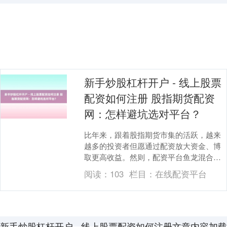
上证综指
3940.04
+39.68
+1.02%
新手炒股杠杆开户 - 线上股票
配资如何注册 股指期货配资
网：怎样避坑选对平台？
比年来，跟着股指期货市集的活跃，越来
越多的投资者但愿通过配资放大资金、博
取更高收益。然则，配资平台鱼龙混合新
手炒股杠杆开户 - 线上股票配资如何注
阅读：
103
栏目：
在线配资平台
册，风险消散。....
深证成指
14311.01
+200.89
+1.42%
新手炒股杠杆开户 - 线上股票配资如何注册文章内容加载