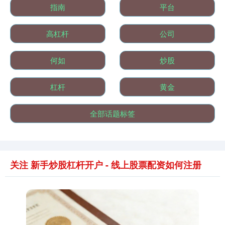
指南
平台
高杠杆
公司
国债指数
229.69
+0.10
+0.04%
何如
炒股
杠杆
黄金
全部话题标签
关注 新手炒股杠杆开户 - 线上股票配资如何注册
期指IC0
7877.80
+164.40
+2.13%