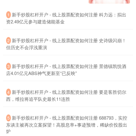
新手炒股杠杆开户 - 线上股票配资如何注册 科力远：拟出
1
资2.49亿元参与建造储能基金
沪深300
4694.44
+43.13
+0.93%
新手炒股杠杆开户 - 线上股票配资如何注册 史诗级闪崩！
2
但历史不会浮浅重演
新手炒股杠杆开户 - 线上股票配资如何注册 景德镇凯悦酒
3
店4.01亿元ABS神气更新至“已反映”
新手炒股杠杆开户 - 线上股票配资如何注册 要是客胜切尔
4
北证50
1134.24
+11.37
+1.01%
西，维拉将追平队史最长11连胜
新手炒股杠杆开户 - 线上股票配资如何注册 688793，实控
5
东谈主被再次立案探望！高股息率+事迹预增，稀缺价投股出
炉