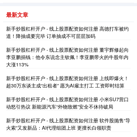
最新文章
创业板指
3563.12
+47.56
+1.35%
新手炒股杠杆开户 - 线上股票配资如何注册 高德打车被约
道！降抽成要完毕 订单抽成不可层层加码
新手炒股杠杆开户 - 线上股票配资如何注册 董宇辉修起向
李亚鹏捐钱：他令东说念主钦佩！李亚鹏带火的牛股年内
大涨113%
新手炒股杠杆开户 - 线上股票配资如何注册 上线即爆火！
超30万东谈主成“出租者” 愿为AI雇主打工 工资即时结算
基金指数
7242.10
+12.30
+0.17%
新手炒股杠杆开户 - 线上股票配资如何注册 小米SU7营口
动怒引热议 新能源汽车“外物致燃”安全不休待破局
新手炒股杠杆开户 - 线上股票配资如何注册 软件股抛售“导
火索”又发新品：AI代理组团上班 更擅长白领职责