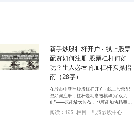
新手炒股杠杆开户 - 线上股票
配资如何注册 股票杠杆何如
玩？生人必看的加杠杆实操指
南（28字）
在股市中新手炒股杠杆开户 - 线上股票配
上证综指
资如何注册，杠杆走动常被模样为“双刃
3940.04
+39.68
+1.02%
剑”——既能放大收益，也可能加快耗费。
关于生人而言，领会杠杆的旨趣和操作设
阅读：
125
栏目：
配资炒股中心
施至关进犯....