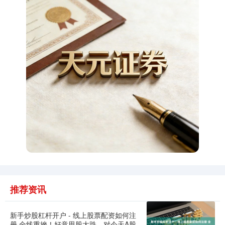
期指IC0
7877.80
+164.40
+2.13%
上证综指
3940.04
+39.68
+1.02%
推荐资讯
新手炒股杠杆开户 - 线上股票配资如何注
册 全线重挫！好意思股大跌，对今天A股