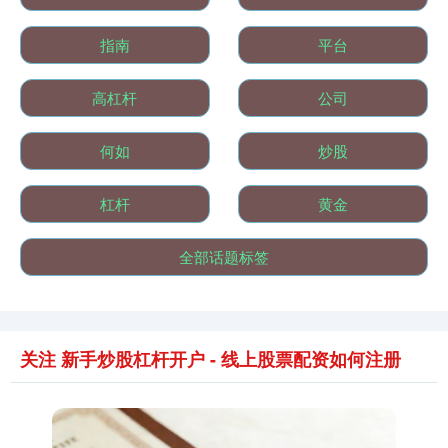
指南
平台
基金指数
7242.10
+12.30
+0.17%
高杠杆
公司
何如
炒股
杠杆
黄金
全部话题标签
国债指数
229.69
+0.10
+0.04%
关注 新手炒股杠杆开户 - 线上股票配资如何注册