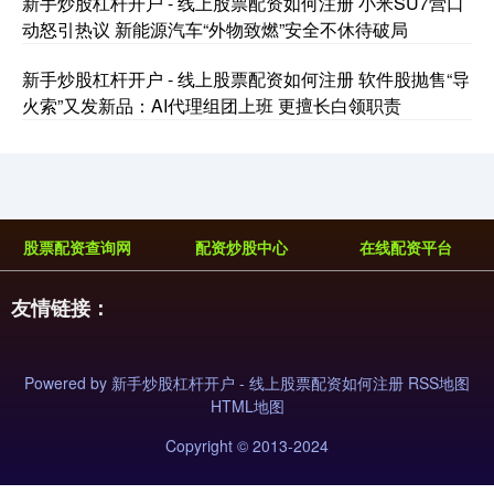
新手炒股杠杆开户 - 线上股票配资如何注册 小米SU7营口
动怒引热议 新能源汽车“外物致燃”安全不休待破局
基金指数
7229.80
-1.63
-0.02%
新手炒股杠杆开户 - 线上股票配资如何注册 软件股抛售“导
火索”又发新品：AI代理组团上班 更擅长白领职责
股票配资查询网
配资炒股中心
在线配资平台
友情链接：
国债指数
229.59
-0.00
0.00%
Powered by
新手炒股杠杆开户 - 线上股票配资如何注册
RSS地图
HTML地图
Copyright
© 2013-2024