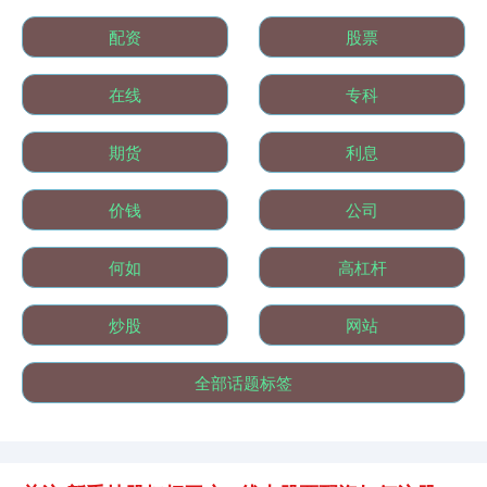
配资
股票
在线
专科
基金指数
7229.80
-1.63
-0.02%
期货
利息
价钱
公司
何如
高杠杆
炒股
网站
国债指数
229.59
-0.00
0.00%
全部话题标签