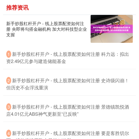
推荐资讯
新手炒股杠杆开户 - 线上股票配资如何注
深证成指
14110.12
-34.08
-0.24%
册 央即将勾搭金融机构 加大对科技型企业
支握
新手炒股杠杆开户 - 线上股票配资如何注册 科力远：拟出
1
资2.49亿元参与建造储能基金
新手炒股杠杆开户 - 线上股票配资如何注册 史诗级闪崩！
2
但历史不会浮浅重演
沪深300
4651.31
-6.85
-0.15%
新手炒股杠杆开户 - 线上股票配资如何注册 景德镇凯悦酒
3
店4.01亿元ABS神气更新至“已反映”
新手炒股杠杆开户 - 线上股票配资如何注册 要是客胜切尔
4