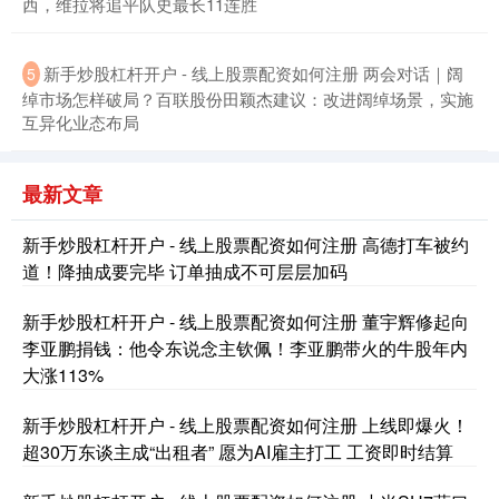
西，维拉将追平队史最长11连胜
新手炒股杠杆开户 - 线上股票配资如何注册 两会对话｜阔
5
北证50
1122.88
+3.42
+0.30%
绰市场怎样破局？百联股份田颖杰建议：改进阔绰场景，实施
互异化业态布局
最新文章
新手炒股杠杆开户 - 线上股票配资如何注册 高德打车被约
道！降抽成要完毕 订单抽成不可层层加码
新手炒股杠杆开户 - 线上股票配资如何注册 董宇辉修起向
创业板指
3515.56
-19.58
-0.55%
李亚鹏捐钱：他令东说念主钦佩！李亚鹏带火的牛股年内
大涨113%
新手炒股杠杆开户 - 线上股票配资如何注册 上线即爆火！
超30万东谈主成“出租者” 愿为AI雇主打工 工资即时结算