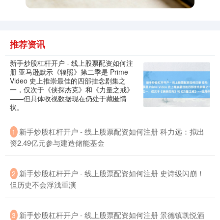
推荐资讯
新手炒股杠杆开户 - 线上股票配资如何注
册 亚马逊默示《辐照》第二季是 Prime
深证成指
14299.96
+189.84
+1.35%
Video 史上推崇最佳的四部挂念剧集之
一，仅次于《侠探杰克》和《力量之戒》
——但具体收视数据现在仍处于藏匿情
状。
新手炒股杠杆开户 - 线上股票配资如何注册 科力远：拟出
1
资2.49亿元参与建造储能基金
新手炒股杠杆开户 - 线上股票配资如何注册 史诗级闪崩！
2
沪深300
但历史不会浮浅重演
4690.85
+39.54
+0.85%
新手炒股杠杆开户 - 线上股票配资如何注册 景德镇凯悦酒
3