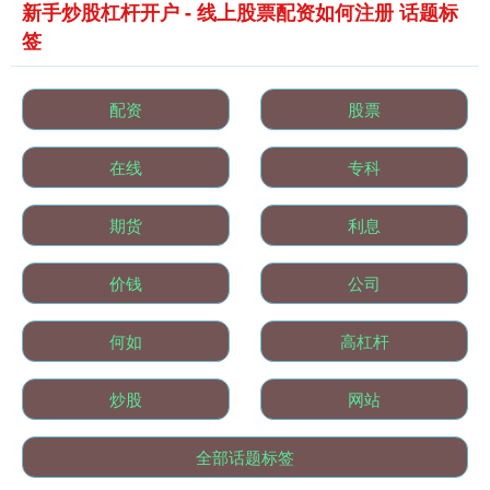
新手炒股杠杆开户 - 线上股票配资如何注册 话题标
签
配资
股票
在线
专科
基金指数
7239.35
+9.55
+0.13%
期货
利息
价钱
公司
何如
高杠杆
炒股
网站
国债指数
229.69
+0.10
+0.04%
全部话题标签