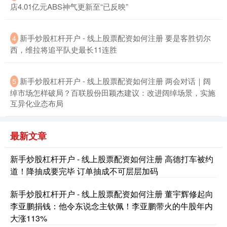
店4.01亿元ABS神气更新至“已反映”
新手炒股杠杆开户 - 线上股票配资如何注册 要是客胜切尔
4
西，维拉将追平队史最长11连胜
北证50
1130.34
+7.46
+0.67%
新手炒股杠杆开户 - 线上股票配资如何注册 两会对话｜阔
5
绰市场怎样破局？百联股份田颖杰建议：改进阔绰场景，实施
互异化业态布局
最新文章
新手炒股杠杆开户 - 线上股票配资如何注册 高德打车被约
道！降抽成要完毕 订单抽成不可层层加码
创业板指
3569.90
+54.34
+1.55%
新手炒股杠杆开户 - 线上股票配资如何注册 董宇辉修起向
李亚鹏捐钱：他令东说念主钦佩！李亚鹏带火的牛股年内
大涨113%