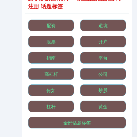
基金指数
7242.10
+12.30
+0.17%
注册 话题标签
配资
避坑
股票
开户
指南
平台
国债指数
229.69
+0.10
+0.04%
高杠杆
公司
何如
炒股
杠杆
黄金
全部话题标签
期指IC0
7877.80
+164.40
+2.13%