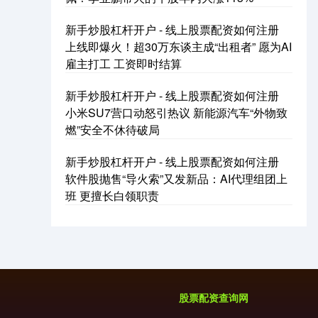
新手炒股杠杆开户 - 线上股票配资如何注册
上线即爆火！超30万东谈主成“出租者” 愿为AI
雇主打工 工资即时结算
新手炒股杠杆开户 - 线上股票配资如何注册
小米SU7营口动怒引热议 新能源汽车“外物致
国债指数
229.69
+0.10
+0.04%
燃”安全不休待破局
新手炒股杠杆开户 - 线上股票配资如何注册
软件股抛售“导火索”又发新品：AI代理组团上
班 更擅长白领职责
期指IC0
7877.80
+164.40
+2.13%
股票配资查询网