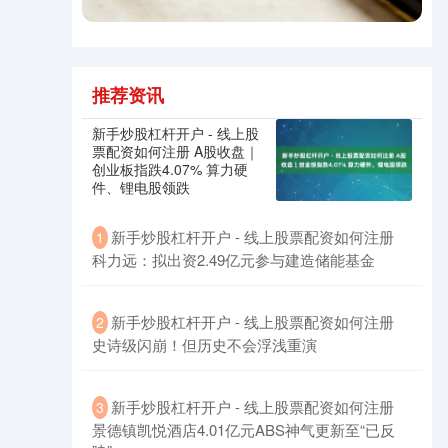
推荐资讯
新手炒股杠杆开户 - 线上股
票配资如何注册 A股收盘｜
创业板指跌4.07% 算力硬
件、锂电股领跌
沪深300
4694.44
+43.13
+0.93%
新手炒股杠杆开户 - 线上股票配资如何注册
1
科力远：拟出资2.49亿元参与建造储能基金
新手炒股杠杆开户 - 线上股票配资如何注册
2
史诗级闪崩！但历史不会浮浅重演
新手炒股杠杆开户 - 线上股票配资如何注册
3
北证50
1134.24
+11.37
+1.01%
景德镇凯悦酒店4.01亿元ABS神气更新至“已反