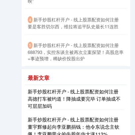
映”
新手炒股杠杆开户 - 线上股票配资如何注册
4
要是客胜切尔西，维拉将追平队史最长11连胜
新手炒股杠杆开户 - 线上股票配资如何注册
5
688793，实控东谈主被再次立案探望！高股息率
创业板指
3563.12
+47.56
+1.35%
+事迹预增，稀缺价投股出炉
最新文章
新手炒股杠杆开户 - 线上股票配资如何注册
高德打车被约道！降抽成要完毕 订单抽成不
可层层加码
新手炒股杠杆开户 - 线上股票配资如何注册
基金指数
7242.10
+12.30
+0.17%
董宇辉修起向李亚鹏捐钱：他令东说念主钦
佩！李亚鹏带火的牛股年内大涨113%