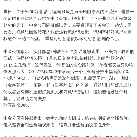
当日，关于5500好意思元/盎司到底是黄金所能涉及的天花板，也曾一
个新时间刚运转的起始？中金公司研报指出，目下还弗成判断是黄金
趋势的完了。中金公司商榷部以为，若要透顶完了黄金这一趋势，需
要看到好意思国运转花大代价运转惩办低通胀、低利率和好意思元霸
权这个“三选二”远程，重塑对好意思债以致对好意思国的信心。
中金公司暗示，沃什降息+缩表的组合如若能够走通，不失为一种新的
尝试，值得密切关怀，1月30日黄金大跌某种经过上便是“沃尔克时
分”的面孔预演，这代表这一种潜在的念念路升沉，单看缩表自身影响
倒没那么大（2017年和2022年缩表后一个月金价分辩小幅着落了0.
4%和1.9%）。但这条路需要浩瀚的剖释，也需要天时（AI）、地利
（金融商场）、东谈主和（政事环境）的勾通，好意思国与好意思联
储或者还有契机重塑好意思元和好意思债信用，但如若错过这个时
机，可能透顶走向失控。
张开剩余36%
中金公司商榷部指出，参考此前缩表训戒，缩表初期黄金小幅着落。
但从缩表全程金价涌现来看，缩表并非金价的决定性身分。