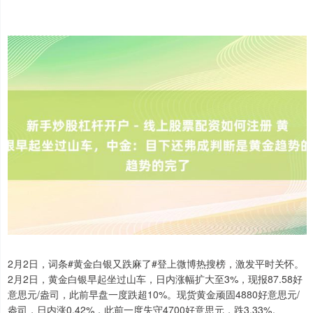
2月2日，词条#黄金白银又跌麻了#登上微博热搜榜，激发平时关怀。
2月2日，黄金白银早起坐过山车，日内涨幅扩大至3%，现报87.58好
意思元/盎司，此前早盘一度跌超10%。现货黄金顽固4880好意思元/
盎司，日内涨0.42%，此前一度失守4700好意思元，跌3.33%。