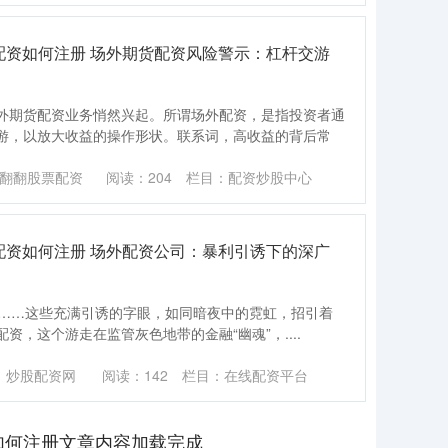
票配资如何注册 场外期货配资风险警示：杠杆交游
外期货配资业务悄然兴起。所谓场外配资，是指投资者通
游，以放大收益的操作形状。联系词，高收益的背后常
翻翻股票配资
阅读：
204
栏目：
配资炒股中心
票配资如何注册 场外配资公司：暴利引诱下的深广
不赔”……这些充满引诱的字眼，如同暗夜中的霓虹，招引着
，这个游走在监管灰色地带的金融“幽魂”，....
：炒股配资网
阅读：
142
栏目：
在线配资平台
资如何注册文章内容加载完成