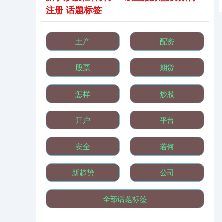
注册 话题标签
土产
配资
股票
期货
怎样
炒股
开户
平台
安全
若何
新趋势
公司
全部话题标签