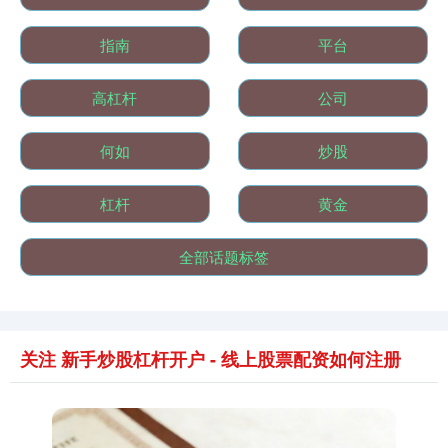
指南
平台
高杠杆
公司
何如
炒股
国债指数
229.69
+0.10
+0.04%
杠杆
黄金
全部话题标签
关注 新手炒股杠杆开户 - 线上股票配资如何注册
期指IC0
7877.80
+164.40
+2.13%