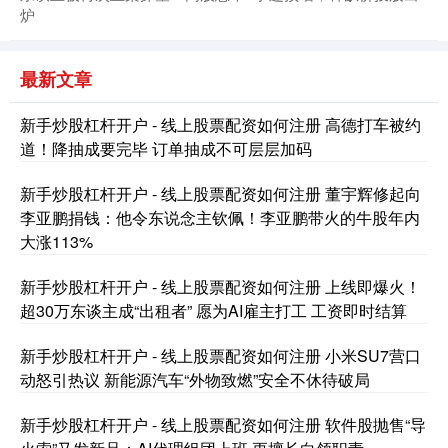
炉
最新文章
新手炒股杠杆开户 - 线上股票配资如何注册 高德打车被约
道！降抽成要完毕 订单抽成不可层层加码
创业板指
3563.12
+47.56
+1.35%
新手炒股杠杆开户 - 线上股票配资如何注册 董宇辉修起向
李亚鹏捐钱：他令东说念主钦佩！李亚鹏带火的牛股年内
大涨113%
新手炒股杠杆开户 - 线上股票配资如何注册 上线即爆火！
超30万东谈主成“出租者” 愿为AI雇主打工 工资即时结算
新手炒股杠杆开户 - 线上股票配资如何注册 小米SU7营口
基金指数
7242.10
+12.30
+0.17%
动怒引热议 新能源汽车“外物致燃”安全不休待破局
新手炒股杠杆开户 - 线上股票配资如何注册 软件股抛售“导