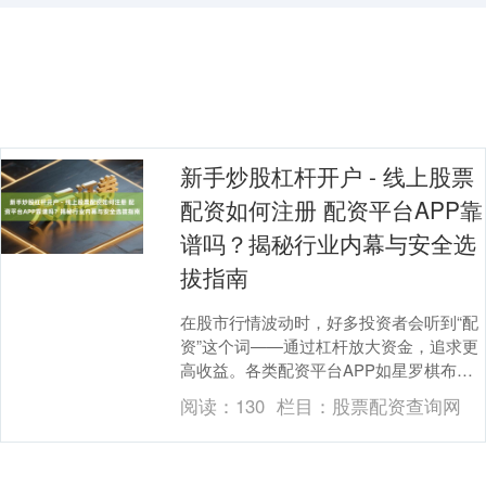
新手炒股杠杆开户 - 线上股票
配资如何注册 配资平台APP靠
谱吗？揭秘行业内幕与安全选
上证综指
3940.04
+39.68
+1.02%
拔指南
在股市行情波动时，好多投资者会听到“配
资”这个词——通过杠杆放大资金，追求更
高收益。各类配资平台APP如星罗棋布般
走漏新手炒股杠杆开户 - 线上股票配资如
阅读：
130
栏目：
股票配资查询网
何注册....
深证成指
14311.01
+200.89
+1.42%