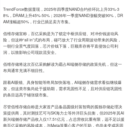
TrendForce数据显现，2025年四季度NAND合约价环比上升33%-3
8%，DRAM上升45%-50%；2026年一季度NAND涨幅突破90%，DR
AM涨幅超50%，行业已插足卖方市集。
佰维存储宣称，百亿采购是为了锁定中枢供应链、对冲价钱波动风
险，但这种“all in”式的布局，碰巧放大了行业周期波动带来的风险，
一朝行业景气度回落，芯片价钱下落，巨额库存将平直侵蚀公司利
润，以致影响公司现款流安全。
佰维存储将这次百亿采购解读为霸占AI端侧存储的政策先机，但这一
布局通常充满不细目性。
跟着AI眼镜、具身智能等终局加快落地，AI端侧存储需求看似继续爆
发，但这类市集尚处于援助期，需求巩固性不足，且对供应链巩固性
的条目远高于铺张级市集。
尽管佰维存储自称是大家首产品备晶圆级封装智商的孤独存储处理决
策提供商，其封测技艺可与SK海力士等外洋巨头抗衡，但2025年其AI
新兴端侧存储产品收入仅17.51亿元，占总营收比重有限，远不足以援
救百亿采购的风险成本，与Meta等重心客户的互助，也尚未变成巩固