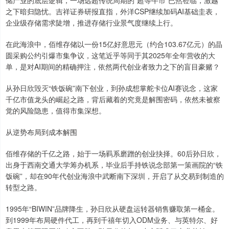
之下暗归隐忧。吉祥证券研报直指，外洋CSP继续加码AI基础圭表，
企业级存储需求陡增，推进存储行业景气度继续上行。
在此海浪中，佰维存储以一份15亿好意思元（约合103.67亿元）的晶
圆采购公约引爆市集争议，这笔近乎等同于其2025年全年营收的大
单，是对AI期间的精确押注，依然两代创业者致力之下的盲目豪赌？
从孙日欣毁灭“铁饭碗”南下创业，到孙成想掌舵卡位AI赛说念，这家
千亿市值龙头的崛起之路，背后藏着的究竟是解围密码，依然未被察
觉的风险隐患，值得市集深想。
从逆势布局到成本解围
佰维存储的千亿之路，始于一场羁系磨蹭的创业抉择。60后孙日欣，
出身于西南交通大学筹办机系，毕业后手持铁说念部第一策画院的“铁
饭碗”，却在90年代创业海浪中武断南下深圳，开启了从交易到制造的
转型之路。
1995年“BIWIN”品牌降生，孙日欣从硬盘运转器销售赚取第一桶金。
到1999年布局硬件代工，再到千禧年切入ODM业务、与英特尔、好