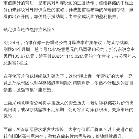
市值飙升的背后，是市集对AI赛说念的过度炒作，佰维存储的中枢业
务仍未解脱对外部供应链的依赖，孙成想前瞻布局的AI端侧存储，虽
看似出路开阔，却仍处于援助期，尚未变成巩固的盈利援救。
锁定供应链依然押注风险？
3月24日，佰维存储一份重磅公告引爆成本市集争议：与某存储原厂
刚毅24个月期、总金额15亿好意思元的晶圆采购公约，折合东说念主
民币103.67亿元，近乎其2025年113.02亿元的全年营收，占公司年末
总财富的6成。
在存储芯片价钱继续飙升确当下，这份“押上近一年营收”的大单，究
竟是孙成想团队对AI存储超等周期的精确判断，依然不计服从的盲目
豪赌，激勉市集平庸质疑。
巨额采购意味着公司将承担强大的资金压力，若后续存储芯片价钱出
现回调，或AI存储需求不足预期，公司将面对库存积压、失掉承压的
风险。
面前，AI管事器需求爆发式增长，大家存储原厂将80%以上先进产能
转向HBM高带宽内存，激勉存储芯片供需失衡，价钱继续飙升。