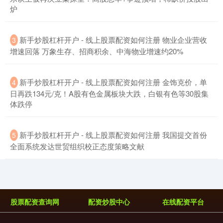
炉
上证综指
3940.04
+39.68
+1.02%
​新手炒股杠杆开户 - 线上股票配资如何注册 物业企业营收
3
增速回落 万象生存、招商积余、中海物业增速约20%
​新手炒股杠杆开户 - 线上股票配资如何注册 金饰克价，单
4
日再跌134元/克！A股有色金属板块大跌，白银有色等30股集
体跌停
​新手炒股杠杆开户 - 线上股票配资如何注册 我国提交首份
5
深证成指
14311.01
+200.89
+1.42%
全面系统发达世贸组织校正态度策略文献
股票配资查询网
配资炒股中心
在线配资平台