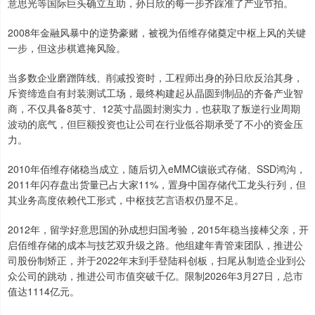
意思光等国际巨头确立互助，孙日欣的每一步齐踩准了产业节拍。
2008年金融风暴中的逆势豪赌，被视为佰维存储奠定中枢上风的关键
一步，但这步棋遮掩风险。
当多数企业磨蹭阵线、削减投资时，工程师出身的孙日欣反治其身，
斥资缔造自有封装测试工场，最终构建起从晶圆到制品的齐备产业智
商，不仅具备8英寸、12英寸晶圆封测实力，也获取了叛逆行业周期
波动的底气，但巨额投资也让公司在行业低谷期承受了不小的资金压
力。
2010年佰维存储稳当成立，随后切入eMMC镶嵌式存储、SSD鸿沟，
2011年闪存盘出货量已占大家11%，置身中国存储代工龙头行列，但
其业务高度依赖代工形式，中枢技艺言语权仍显不足。
2012年，留学好意思国的孙成想归国考验，2015年稳当接棒父亲，开
启佰维存储的成本与技艺双升级之路。他组建年青管束团队，推进公
司股份制矫正，并于2022年末到手登陆科创板，扫尾从制造企业到公
众公司的跳动，推进公司市值突破千亿。限制2026年3月27日，总市
值达1114亿元。