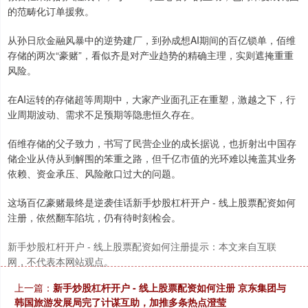
的范畴化订单援救。
从孙日欣金融风暴中的逆势建厂，到孙成想AI期间的百亿锁单，佰维
存储的两次“豪赌”，看似齐是对产业趋势的精确主理，实则遮掩重重
风险。
在AI运转的存储超等周期中，大家产业面孔正在重塑，激越之下，行
业周期波动、需求不足预期等隐患恒久存在。
佰维存储的父子致力，书写了民营企业的成长据说，也折射出中国存
储企业从侍从到解围的笨重之路，但千亿市值的光环难以掩盖其业务
依赖、资金承压、风险敞口过大的问题。
这场百亿豪赌最终是逆袭佳话新手炒股杠杆开户 - 线上股票配资如何
注册，依然翻车陷坑，仍有待时刻检会。
新手炒股杠杆开户 - 线上股票配资如何注册提示：本文来自互联
网，不代表本网站观点。
上一篇：
新手炒股杠杆开户 - 线上股票配资如何注册 京东集团与
韩国旅游发展局完了计谋互助，加推多条热点澄莹