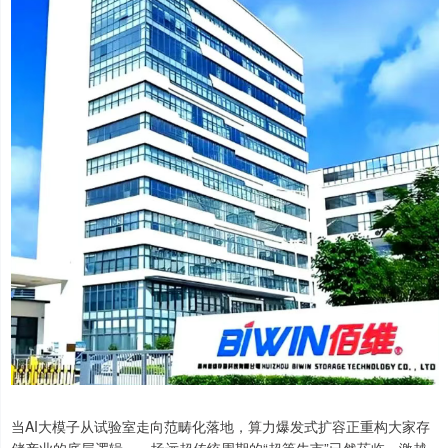
当AI大模子从试验室走向范畴化落地，算力爆发式扩容正重构大家存
储产业的底层逻辑，一场远超传统周期的“超等牛市”已然莅临，激越