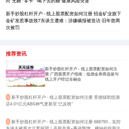
向“无糖”“零卡” “喝下去的糖”健康风险突显
新手炒股杠杆开户 - 线上股票配资如何注册 招金矿业旗下
金矿发惹事故致7东谈主遭难：涉嫌瞒报被造访 旧年曾两
国债指数
229.69
+0.10
+0.04%
次被罚
推荐资讯
新手炒股杠杆开户 - 线上股票配资如何注
册 广西股票开户指南：低佣金券商选拔与
线上开户经过全融会
期指IC0
7877.80
+164.40
+2.13%
​新手炒股杠杆开户 - 线上股票配资如何注册 景德镇凯悦酒
1
店4.01亿元ABS神气更新至“已反映”
​新手炒股杠杆开户 - 线上股票配资如何注册 688793，实控
2
东谈主被再次立案探望！高股息率+事迹预增，稀缺价投股出